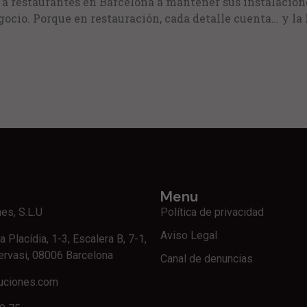
 a restaurantes en Barcelona a mantener sus instalacion
gocio. Porque en restauración, cada detalle cuenta… y la
Menu
nes, S.L.U
Política de privacidad
Aviso Legal
a Placídia, 1-3, Escalera B, 7-1,
ervasi, 08006 Barcelona
Canal de denuncias
luciones.com