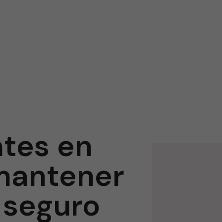
ntes en
 mantener
 seguro