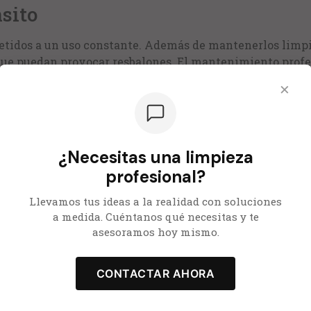
nsito
etidos a un uso constante. Además de mantenerlos limpi
ue puedan provocar resbalones. El mantenimiento prof
a seguridad.
×
es
más influyen en la percepción del cliente. Un baño des
¿Necesitas una limpieza
. La limpieza frecuente y la desinfección adecuada son
profesional?
ratar una empresa de limpieza
Llevamos tus ideas a la realidad con soluciones
a medida. Cuéntanos qué necesitas y te
asesoramos hoy mismo.
ar la limpieza con personal interno, pero contar con un
CONTACTAR AHORA