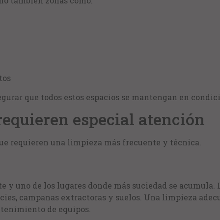
ino también zonas como:
tos
egurar que todos estos espacios se mantengan en condic
requieren especial atención
ue requieren una limpieza más frecuente y técnica.
te y uno de los lugares donde más suciedad se acumula. La
icies, campanas extractoras y suelos. Una limpieza ade
ntenimiento de equipos.