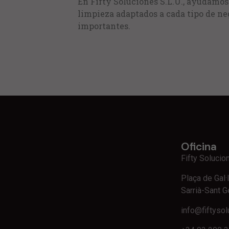
En Fifty Soluciones S.L.U., ayudamos
limpieza adaptados a cada tipo de ne
importantes.
Oficina
Fifty Solucio
Plaça de Gal·l
Sarrià-Sant G
info@fiftyso